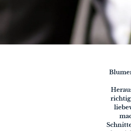
Blumen
Heraus
richti
liebe
mac
Schnitt