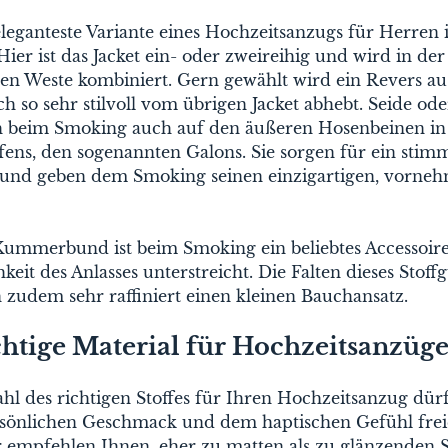
leganteste Variante eines Hochzeitsanzugs für Herren i
ier ist das Jacket ein- oder zweireihig und wird in der
en Weste kombiniert. Gern gewählt wird ein Revers aus
ch so sehr stilvoll vom übrigen Jacket abhebt. Seide ode
ch beim Smoking auch auf den äußeren Hosenbeinen i
ifens, den sogenannten Galons. Sie sorgen für ein stim
und geben dem Smoking seinen einzigartigen, vorne
Kummerbund ist beim Smoking ein beliebtes Accessoire
hkeit des Anlasses unterstreicht. Die Falten dieses Stoffg
 zudem sehr raffiniert einen kleinen Bauchansatz.
chtige Material für Hochzeitsanzüg
hl des richtigen Stoffes für Ihren Hochzeitsanzug dür
sönlichen Geschmack und dem haptischen Gefühl frei
r empfehlen Ihnen, eher zu matten als zu glänzenden S