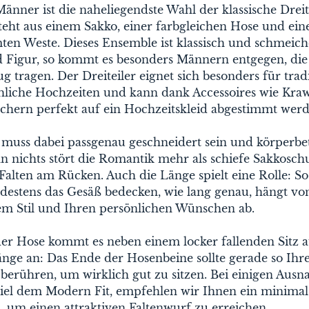
Männer ist die naheliegendste Wahl der klassische Dreite
teht aus einem Sakko, einer farbgleichen Hose und ein
en Weste. Dieses Ensemble ist klassisch und schmeiche
 Figur, so kommt es besonders Männern entgegen, die 
g tragen. Der Dreiteiler eignet sich besonders für tradi
chliche Hochzeiten und kann dank Accessoires wie Kra
chern perfekt auf ein Hochzeitskleid abgestimmt werd
 muss dabei passgenau geschneidert sein und körperbe
nn nichts stört die Romantik mehr als schiefe Sakkosch
alten am Rücken. Auch die Länge spielt eine Rolle: So 
destens das Gesäß bedecken, wie lang genau, hängt vo
em Stil und Ihren persönlichen Wünschen ab.
er Hose kommt es neben einem locker fallenden Sitz a
änge an: Das Ende der Hosenbeine sollte gerade so Ihr
berühren, um wirklich gut zu sitzen. Bei einigen Aus
iel dem Modern Fit, empfehlen wir Ihnen ein minimal
 um einen attraktiven Faltenwurf zu erreichen.