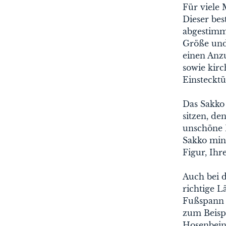
Für viele 
Dieser bes
abgestimmt
Größe und
einen Anzu
sowie kir
Einstecktü
Das Sakko
sitzen, de
unschöne F
Sakko min
Figur, Ihr
Auch bei d
richtige L
Fußspann 
zum Beisp
Hosenbein,