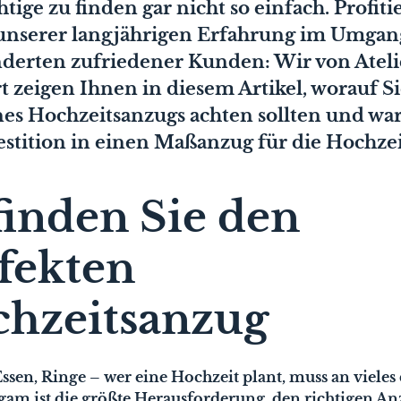
htige zu finden gar nicht so einfach. Profiti
unserer langjährigen Erfahrung im Umgan
erten zufriedener Kunden: Wir von Ateli
t zeigen Ihnen in diesem Artikel, worauf S
nes Hochzeitsanzugs achten sollten und wa
estition in einen Maßanzug für die Hochzei
finden Sie den
fekten
hzeitsanzug
sen, Ringe – wer eine Hochzeit plant, muss an vieles
igam ist die größte Herausforderung, den richtigen An