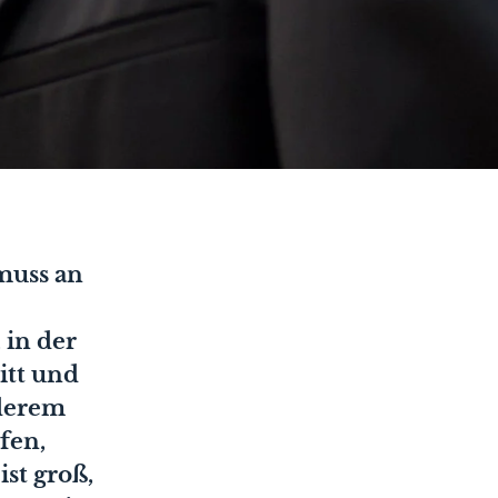
muss an
 in der
itt und
nderem
fen,
st groß,