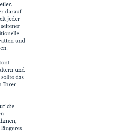
iler.
er darauf
lt jeder
seltener
tionelle
watten und
en.
tont
ultern und
sollte das
n Ihrer
uf die
en
nahmen,
 längeres