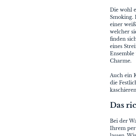
Die wohl e
Smoking. H
einer weiß
welcher si
finden si
eines Stre
Ensemble 
Charme.
Auch ein 
die Festlic
kaschieren
Das ri
Bei der Wa
Ihrem per
lassen. Wi