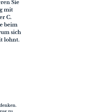
eren Sie
g mit
er C.
ie beim
rum sich
t lohnt.
 denken.
zug zu