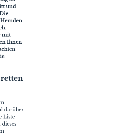
itt und
 Die
en Hemden
ch.
g mit
gen Ihnen
 achten
ie
retten
um
al darüber
 Liste
 dieses
em