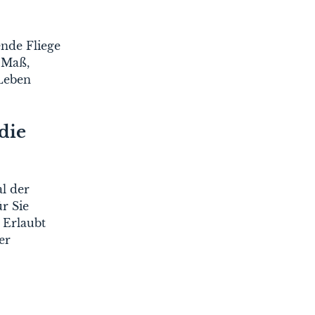
ende Fliege
 Maß,
 Leben
die
al der
r Sie
 Erlaubt
er