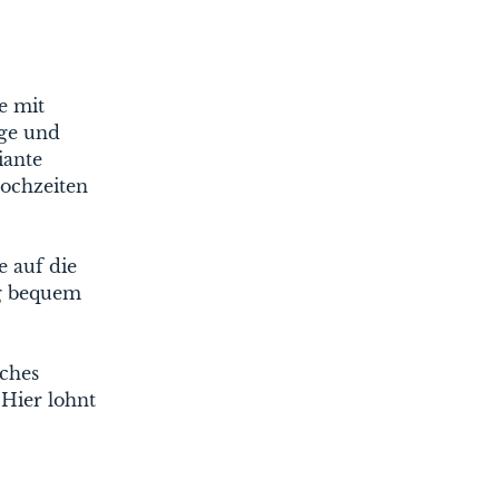
e mit
ege und
iante
Hochzeiten
e auf die
ig bequem
ches
 Hier lohnt