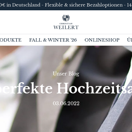
€ in Deutschland - Flexible & sichere Bezahloptionen - 1
ODUKTE
FALL & WINTER '26
ONLINESHOP
Ü
Unser Blog
perfekte Hochzeits
03.06.2022