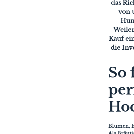
das Ric
von 
Hund
Weiler
Kauf ei
die Inv
So 
per
Hoc
Blumen, Es
Als Bräut