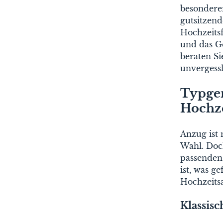
besonderen
gutsitzen
Hochzeitsf
und das G
beraten S
unvergess
Typger
Hochz
Anzug ist 
Wahl. Doch
passenden
ist, was g
Hochzeits
Klassisc