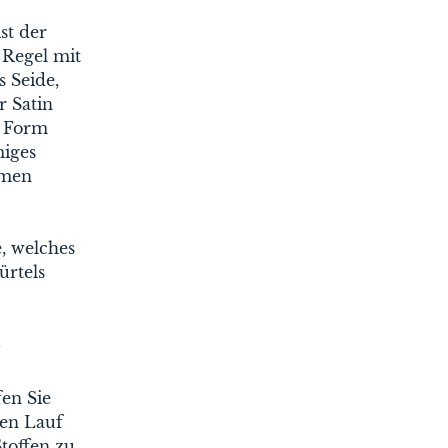
st der
 Regel mit
 Seide,
r Satin
n Form
miges
hmen
, welches
ürtels
e
fen Sie
en Lauf
toffen zu