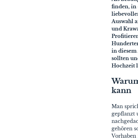
finden, i
liebevoll
Auswahl a
und Krawat
Profitier
Hunderten
in diesem
sollten un
Hochzeit 
Warum 
kann
Man spric
gepflanzt
nachgedach
gehören so
Vorhaben 