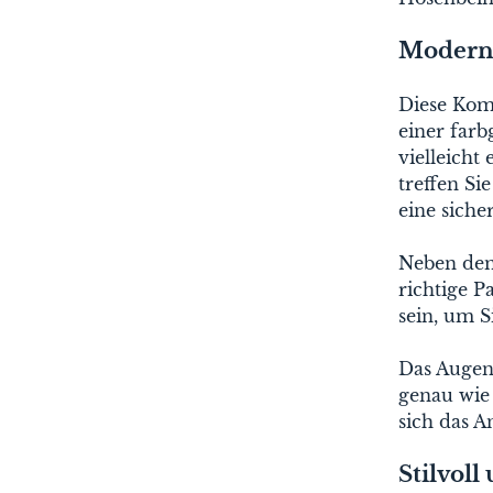
Moderne
Diese Komb
einer farb
vielleicht
treffen Si
eine siche
Neben dem 
richtige P
sein, um S
Das Augen
genau wie 
sich das A
Stilvoll