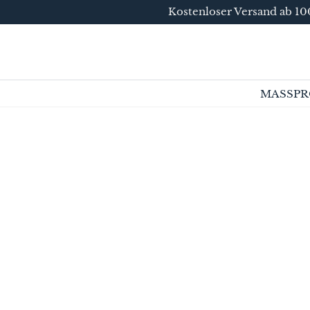
Kostenloser Versand ab 100
DIREKT ZUM
INHALT
MASSPR