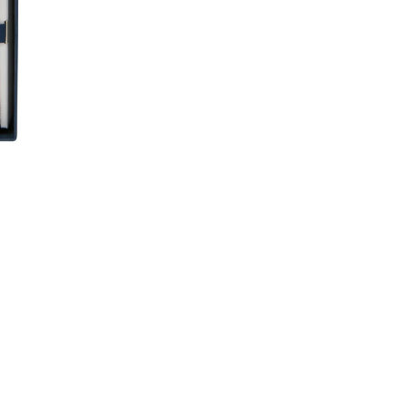
geeignet sind di
persönlichen Sti
qualitativ hochwe
WARUM DIE
Im Vergleich zu
von Maßkonfekti
Qualität und Ver
zeichnen sich d
Fertigung aus, d
abzielt. Statt m
feinste Lederart
nicht nur gut au
als günstigere A
Kombination aus S
Situation benöti
SPEZIFIKA