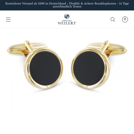
Kostenloser Versand ab 100€ in Deutschland - Flexible & sichere Bezahloptionen - 14 Tage
DIREKT ZUM
unverbindlich Testen
INHALT
0
Sofia
Style advice at Christian Weilert