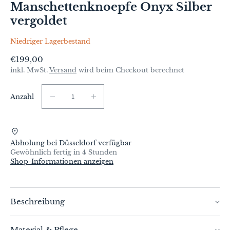
Manschettenknoepfe Onyx Silber
vergoldet
Niedriger Lagerbestand
Normaler
€199,00
Preis
inkl. MwSt.
Versand
wird beim Checkout berechnet
Anzahl
Anzahl
Verringere
Erhöhe
die
die
Menge
Menge
für
für
Abholung bei
Düsseldorf
verfügbar
Manschettenknoepfe
Manschettenknoepfe
Gewöhnlich fertig in 4 Stunden
Onyx
Onyx
Shop-Informationen anzeigen
Silber
Silber
vergoldet
vergoldet
Beschreibung
Diese stilvollen Manschettenknoepfe aus 18 karat
Material & Pflege