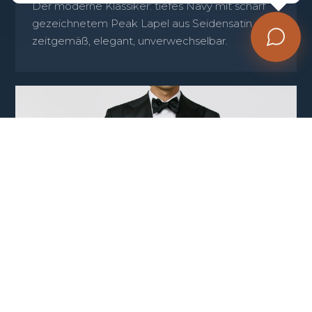
Der moderne Klassiker: tiefes Navy mit scharf
gezeichnetem Peak Lapel aus Seidensatin –
zeitgemäß, elegant, unverwechselbar.