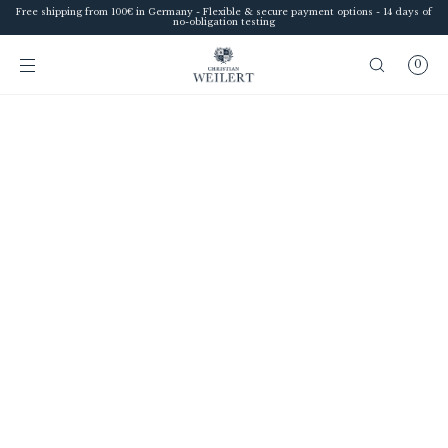
Free shipping from 100€ in Germany - Flexible & secure payment options - 14 days of
SKIP TO
no-obligation testing
CONTENT
0
Sofia
Style advice at Christian Weilert