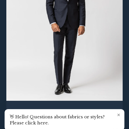
CLASSIC BLACK TIE
👋 Hello! Questions about fabrics or styles?
Navy mit Peak Lapel
Please click here.