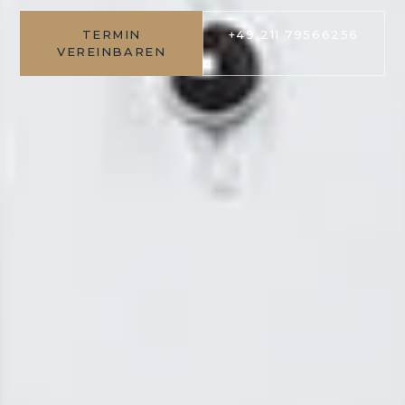
TERMIN
+49 211 79566256
VEREINBAREN