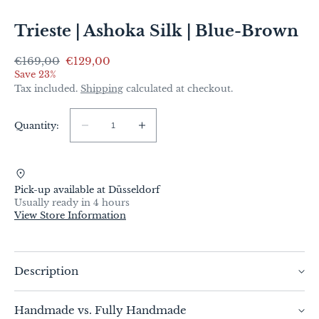
Trieste | Ashoka Silk | Blue-Brown
Regular
€169,00
Sale
€129,00
price
price
Save 23%
Tax included.
Shipping
calculated at checkout.
Quantity:
Quantity:
Decrease
Increase
quantity
quantity
for
for
Trieste
Trieste
Pick-up available at
Düsseldorf
|
|
Usually ready in 4 hours
Ashoka
Ashoka
View Store Information
Silk
Silk
|
|
Blue-
Blue-
Description
Brown
Brown
Trieste is not a city that immediately reveals itself. It
Handmade vs. Fully Handmade
takes time. The Caffè San Marco, the Piazza Unità