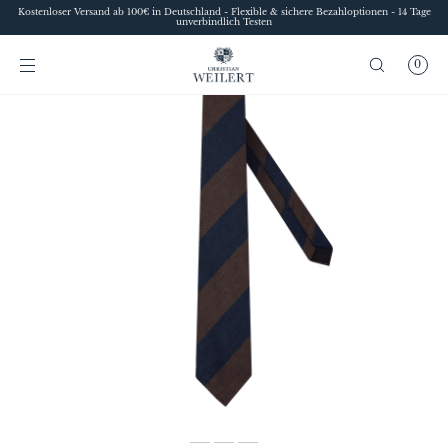
Kostenloser Versand ab 100€ in Deutschland - Flexible & sichere Bezahloptionen - 14 Tage
SKIP TO
unverbindlich Testen
CONTENT
0
Sofia
Style advice at Christian Weilert